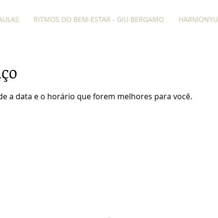
AULAS
RITMOS DO BEM-ESTAR - GIU BERGAMO
HARMONYU
iço
nde a data e o horário que forem melhores para você.