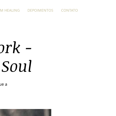
M HEALING
DEPOIMENTOS
CONTATO
ork -
 Soul
ue a