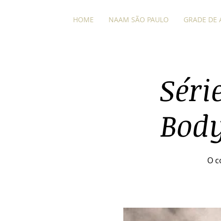
HOME
NAAM SÃO PAULO
GRADE DE 
Séri
Body
O c