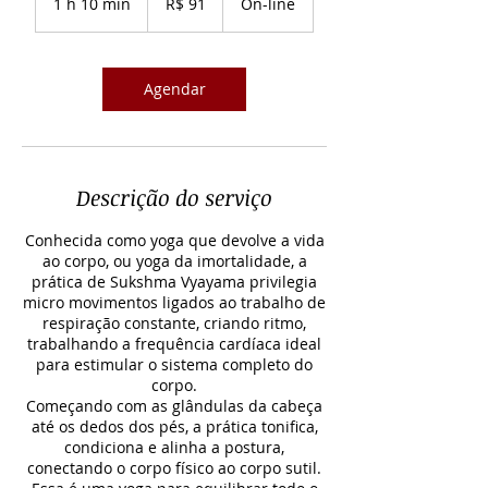
1 h 10 min
1
R$ 91
On-line
brasileiros
1
0
m
i
Agendar
n
Descrição do serviço
Conhecida como yoga que devolve a vida
ao corpo, ou yoga da imortalidade, a
prática de Sukshma Vyayama privilegia
micro movimentos ligados ao trabalho de
respiração constante, criando ritmo,
trabalhando a frequência cardíaca ideal
para estimular o sistema completo do
corpo.
Começando com as glândulas da cabeça
até os dedos dos pés, a prática tonifica,
condiciona e alinha a postura,
conectando o corpo físico ao corpo sutil.