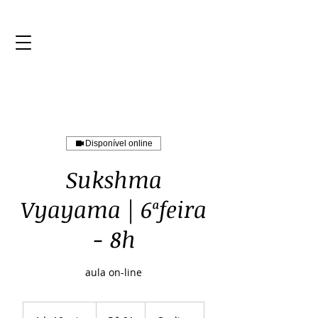
Disponível online
Sukshma
Vyayama | 6ªfeira
- 8h
aula on-line
91
Reais