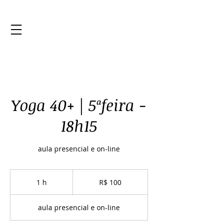
Yoga 40+ | 5ªfeira -
18h15
aula presencial e on-line
100
Reais
1 h
1
R$ 100
brasileiros
aula presencial e on-line